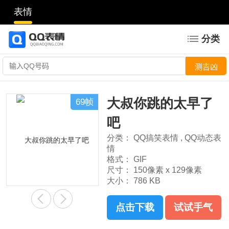
表情
分类
大叔你跳的太早了
69帧
吧
分类：
QQ搞笑表情
,
QQ动态表
情
格式：
GIF
尺寸：
150像素 x 129像素
大小：
786 KB
点击下载
试试手气