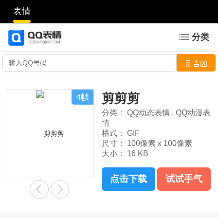
表情
分类
剪剪剪
4帧
分类：
QQ动态表情
,
QQ动漫表
情
格式：
GIF
尺寸：
100像素 x 100像素
大小：
16 KB
点击下载
试试手气