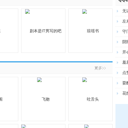
无
左
守
阴
开
羞
点
耍
花