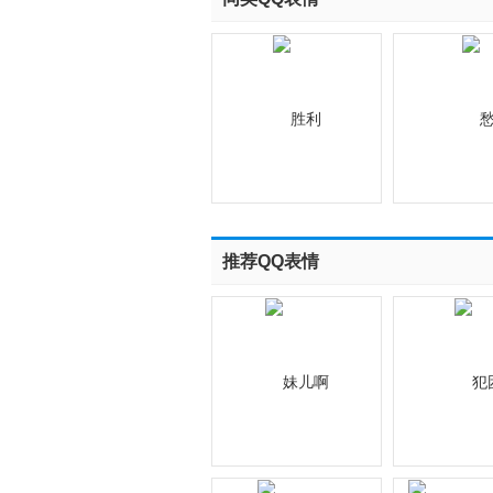
推荐QQ表情