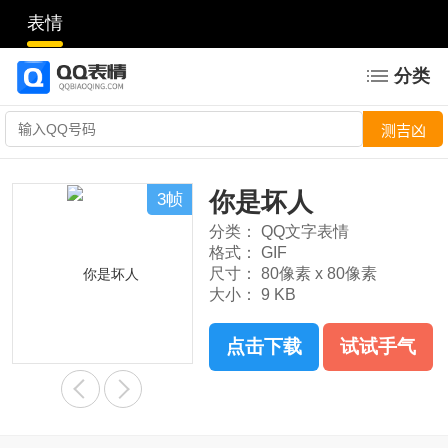
表情
分类
你是坏人
3帧
分类：
QQ文字表情
格式：
GIF
尺寸：
80像素 x 80像素
大小：
9 KB
点击下载
试试手气