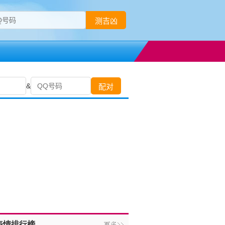
表情排行榜