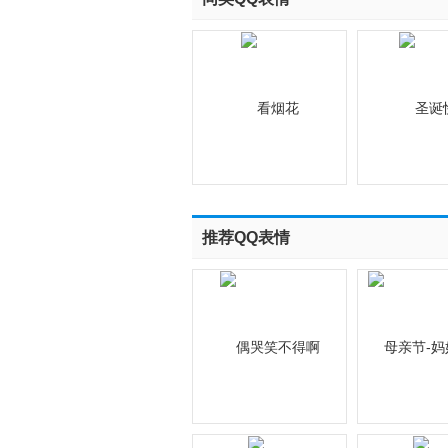
推荐QQ表情