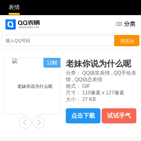
表情
分类
老妹你说为什么呢
12帧
分类：
QQ搞笑表情
,
QQ手绘表
情
,
QQ动态表情
格式：
GIF
尺寸：
110像素 x 127像素
大小：
27 KB
点击下载
试试手气