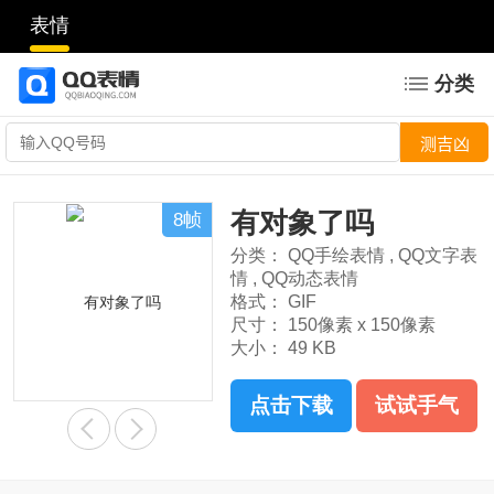
表情
分类
有对象了吗
8帧
分类：
QQ手绘表情
,
QQ文字表
情
,
QQ动态表情
格式：
GIF
尺寸：
150像素 x 150像素
大小：
49 KB
点击下载
试试手气