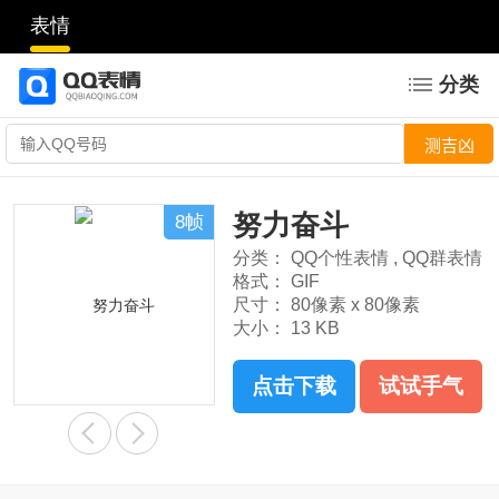
表情
分类
努力奋斗
8帧
分类：
QQ个性表情
,
QQ群表情
格式：
GIF
尺寸：
80像素 x 80像素
大小：
13 KB
点击下载
试试手气