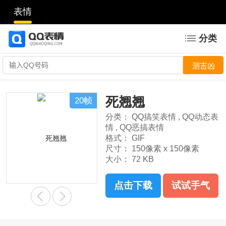
表情
分类
死翘翘
20帧
分类：
QQ搞笑表情
,
QQ动态表
情
,
QQ恶搞表情
格式：
GIF
尺寸：
150像素 x 150像素
大小：
72 KB
点击下载
试试手气