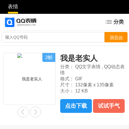
表情
分类
我是老实人
2帧
分类：
QQ文字表情
,
QQ动态表
情
格式：
GIF
尺寸：
132像素 x 135像素
大小：
12 KB
点击下载
试试手气