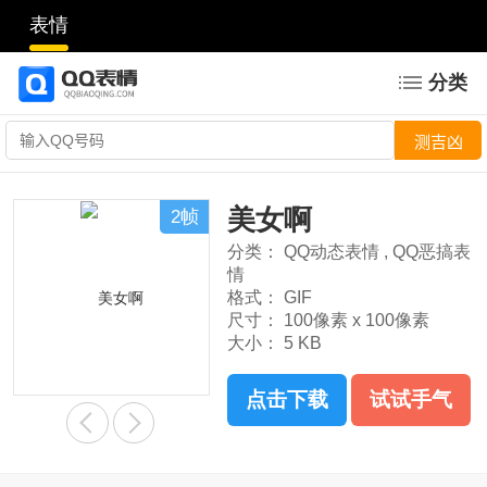
表情
分类
美女啊
2帧
分类：
QQ动态表情
,
QQ恶搞表
情
格式：
GIF
尺寸：
100像素 x 100像素
大小：
5 KB
点击下载
试试手气