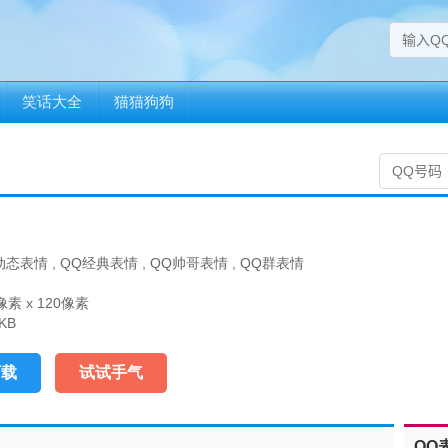
笑话大全
猫猫狗狗
动态表情
,
QQ经典表情
,
QQ帅哥表情
,
QQ群表情
像素 x 120像素
 KB
下载
试试手气
QQ