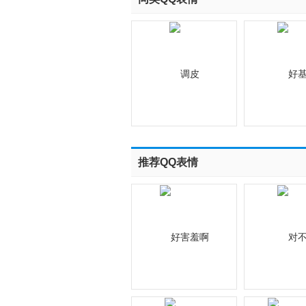
推荐QQ表情