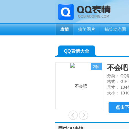
表情
搞笑图片
搞笑动态图
QQ表情大全
不会吧
2帧
分类：
QQ
格式：
GIF
尺寸：
134
大小：
10 
点击
伤心
苦
同类QQ表情