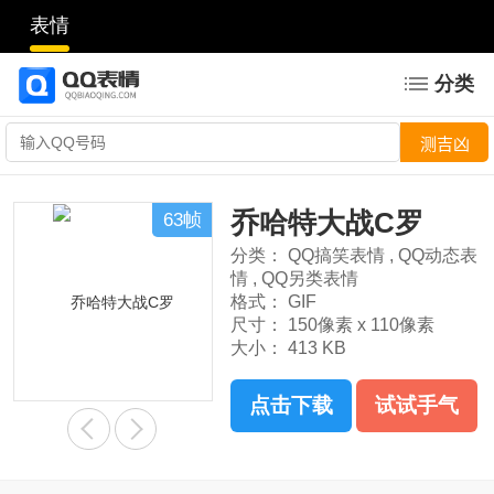
表情
分类
乔哈特大战C罗
63帧
分类：
QQ搞笑表情
,
QQ动态表
情
,
QQ另类表情
格式：
GIF
尺寸：
150像素 x 110像素
大小：
413 KB
点击下载
试试手气