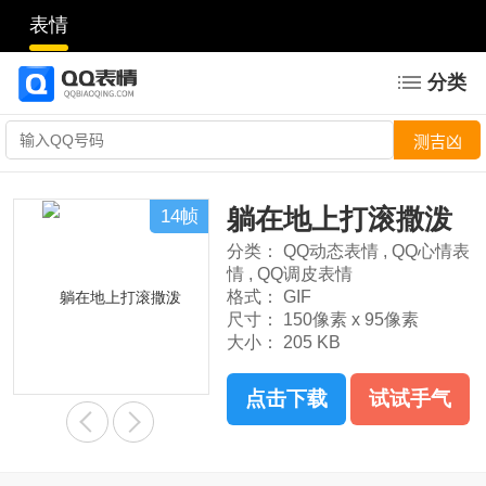
表情
分类
躺在地上打滚撒泼
14帧
分类：
QQ动态表情
,
QQ心情表
情
,
QQ调皮表情
格式：
GIF
尺寸：
150像素 x 95像素
大小：
205 KB
点击下载
试试手气