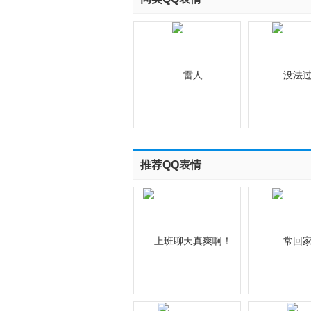
推荐QQ表情