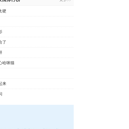
太硬
影
合了
拜
心哈咪猫
起来
问