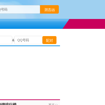
表情排行榜