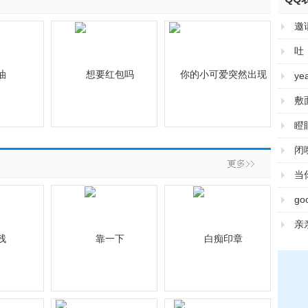
邀
吐
ye
敷
瞪
闭
当
go
亲