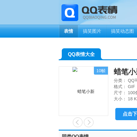
表情
搞笑图片
搞笑动态图
QQ表情大全
蜡笔小
10帧
分类：
QQ
格式：
GIF
尺寸：
100
大小：
18 
点击
我美吗
撞你
同类QQ表情