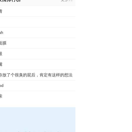
请
ah
面膜
眼
嘴
你放了个很臭的屁后，肯定有这样的想法
od
亲