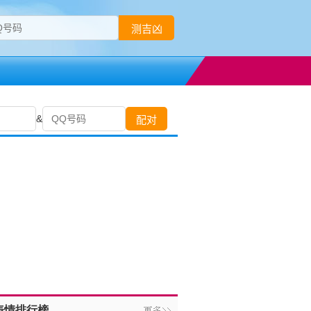
表情排行榜