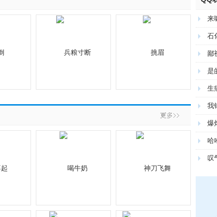
来
石
鄙
是
生
我
爆
哈
叹