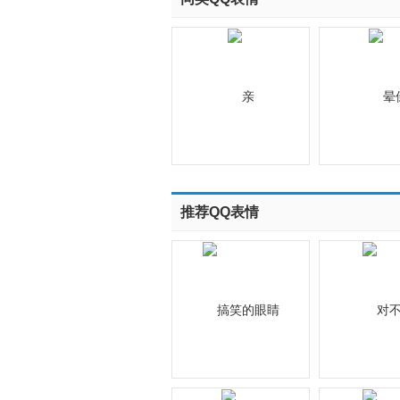
推荐QQ表情