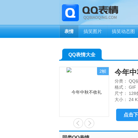
表情
搞笑图片
搞笑动态图
QQ表情大全
今年中
2帧
分类：
QQ
格式：
GIF
尺寸：
128
大小：
24 
点击
的脸真是胖啊
吐舌头
同类QQ表情