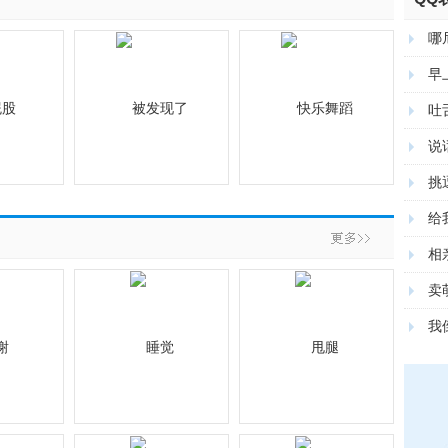
哪
早
吐
说
挑
给
相
卖
我