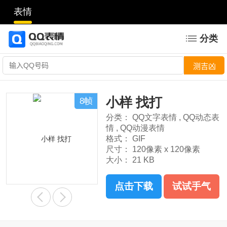
表情
分类
小样 找打
8帧
分类：
QQ文字表情
,
QQ动态表
情
,
QQ动漫表情
格式：
GIF
尺寸：
120像素 x 120像素
大小：
21 KB
点击下载
试试手气