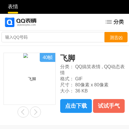
表情
分类
飞脚
40帧
分类：
QQ搞笑表情
,
QQ动态表
情
格式：
GIF
尺寸：
80像素 x 80像素
大小：
36 KB
点击下载
试试手气