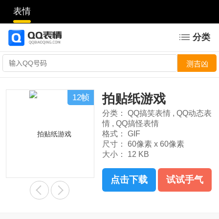
表情
分类
拍贴纸游戏
12帧
分类：
QQ搞笑表情
,
QQ动态表
情
,
QQ搞怪表情
格式：
GIF
尺寸：
60像素 x 60像素
大小：
12 KB
点击下载
试试手气