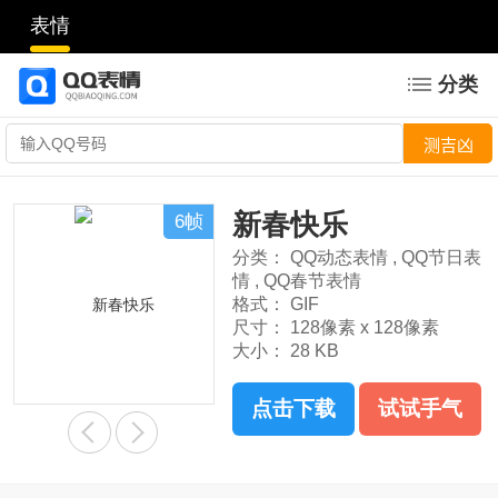
表情
分类
新春快乐
6帧
分类：
QQ动态表情
,
QQ节日表
情
,
QQ春节表情
格式：
GIF
尺寸：
128像素 x 128像素
大小：
28 KB
点击下载
试试手气