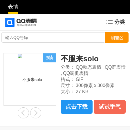
表情
分类
不服来solo
3帧
分类：
QQ动态表情
,
QQ群表情
,
QQ调侃表情
格式：
GIF
尺寸：
300像素 x 300像素
大小：
27 KB
点击下载
试试手气