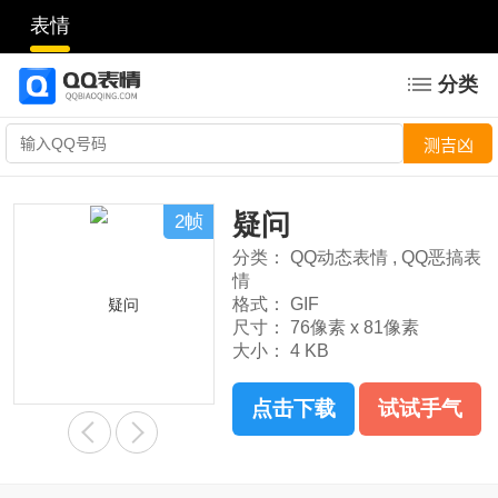
表情
分类
疑问
2帧
分类：
QQ动态表情
,
QQ恶搞表
情
格式：
GIF
尺寸：
76像素 x 81像素
大小：
4 KB
点击下载
试试手气