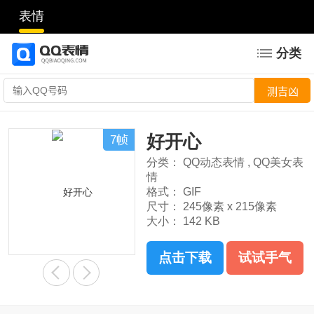
表情
分类
好开心
7帧
分类：
QQ动态表情
,
QQ美女表
情
格式：
GIF
尺寸：
245像素 x 215像素
大小：
142 KB
点击下载
试试手气