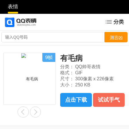
表情
分类
有毛病
9帧
分类：
QQ帅哥表情
格式：
GIF
尺寸：
300像素 x 226像素
大小：
250 KB
点击下载
试试手气