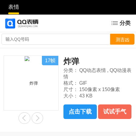
表情
分类
炸弹
17帧
分类：
QQ动态表情
,
QQ动漫表
情
格式：
GIF
尺寸：
150像素 x 150像素
大小：
43 KB
点击下载
试试手气