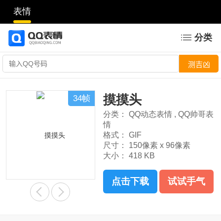
表情
分类
摸摸头
34帧
分类：
QQ动态表情
,
QQ帅哥表
情
格式：
GIF
尺寸：
150像素 x 96像素
大小：
418 KB
点击下载
试试手气