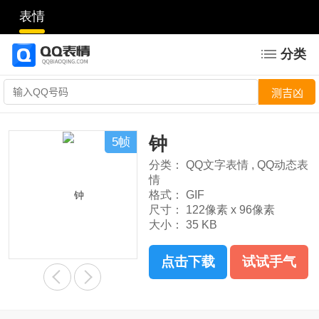
表情
分类
钟
5帧
分类：
QQ文字表情
,
QQ动态表
情
格式：
GIF
尺寸：
122像素 x 96像素
大小：
35 KB
点击下载
试试手气