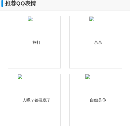
推荐QQ表情