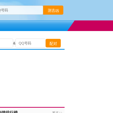
表情排行榜