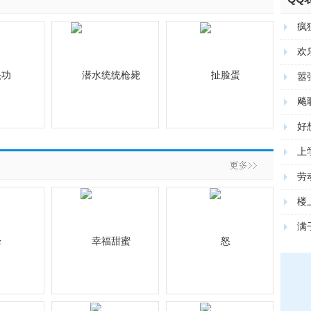
疯
欢
嚣
飚
好
上
劳
楼
满