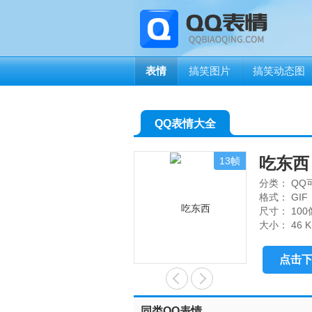
表情
搞笑图片
搞笑动态图
QQ表情大全
吃东西
13帧
分类：
QQ
格式：
GIF
尺寸：
100
大小：
46 
点击
呕吐
萌萌哒
同类QQ表情