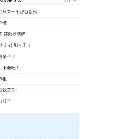
痴只有一个那就是你
不懂
子 还敢惹我吗
诞节-铃儿响叮当
婆辛苦了
，不会吧！
节棍
后我罩你!
自尊了