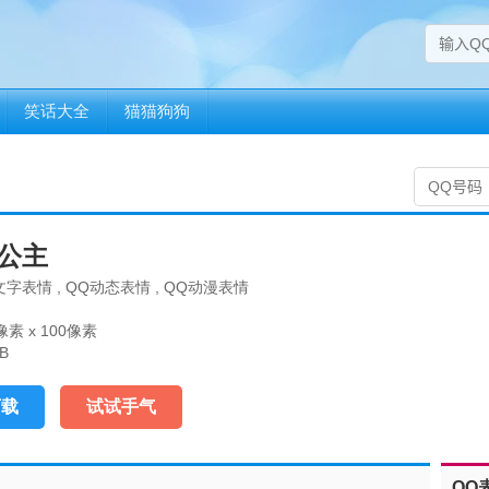
笑话大全
猫猫狗狗
公主
文字表情
,
QQ动态表情
,
QQ动漫表情
像素 x 100像素
KB
下载
试试手气
QQ