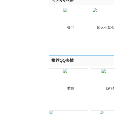
推荐QQ表情