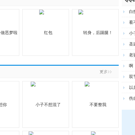
白
看
小
圣
老
啊
双
以
伤