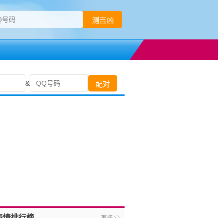
表情排行榜