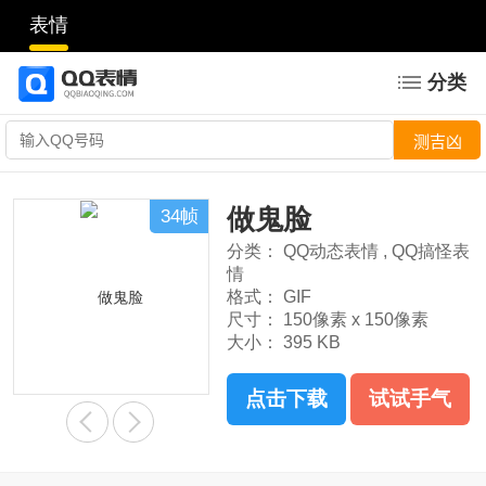
表情
分类
做鬼脸
34帧
分类：
QQ动态表情
,
QQ搞怪表
情
格式：
GIF
尺寸：
150像素 x 150像素
大小：
395 KB
点击下载
试试手气