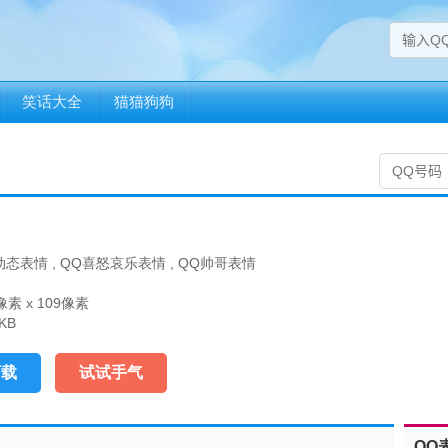
笑话大全
猫猫狗狗
动态表情
,
QQ喜怒哀乐表情
,
QQ帅哥表情
像素 x 109像素
 KB
下载
试试手气
QQ