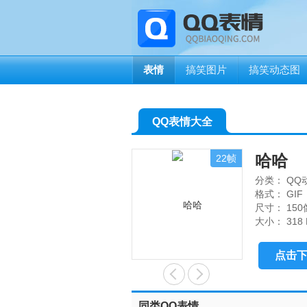
表情
搞笑图片
搞笑动态图
QQ表情大全
哈哈
22帧
分类：
QQ
格式：
GIF
尺寸：
150
大小：
318
点击
喷死你
亲话筒
同类QQ表情