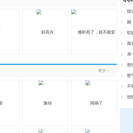
惊
困
眨
南
亲
悠
怒
不
拍