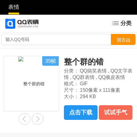
表情
分类
整个群的错
35帧
分类：
QQ搞笑表情
,
QQ文字表
情
,
QQ群表情
,
QQ顽皮表情
格式：
GIF
尺寸：
150像素 x 111像素
大小：
294 KB
点击下载
试试手气