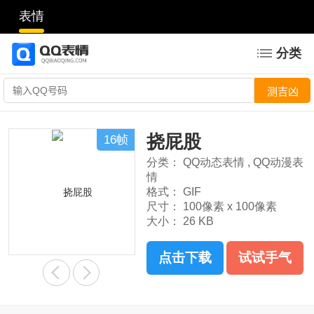
表情
分类
挠屁股
16帧
分类：
QQ动态表情
,
QQ动漫表
情
格式：
GIF
尺寸：
100像素 x 100像素
大小：
26 KB
点击下载
试试手气