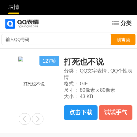
表情
分类
打死也不说
127帧
分类：
QQ文字表情
,
QQ个性表
情
格式：
GIF
尺寸：
80像素 x 80像素
大小：
43 KB
点击下载
试试手气