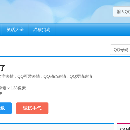
笑话大全
猫猫狗狗
了
文字表情
,
QQ可爱表情
,
QQ动态表情
,
QQ爱情表情
像素 x 128像素
KB
下载
试试手气
QQ