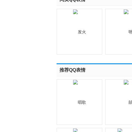
推荐QQ表情