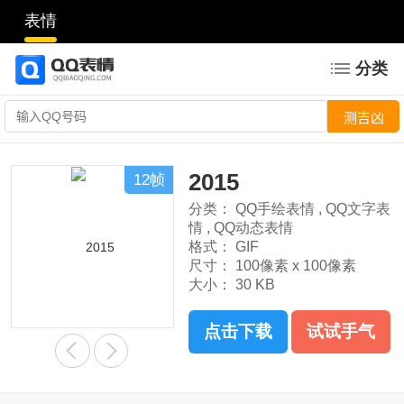
表情
分类
2015
12帧
分类：
QQ手绘表情
,
QQ文字表
情
,
QQ动态表情
格式：
GIF
尺寸：
100像素 x 100像素
大小：
30 KB
点击下载
试试手气