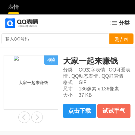
表情
分类
大家一起来赚钱
4帧
分类：
QQ文字表情
,
QQ可爱表
情
,
QQ动态表情
,
QQ群表情
格式：
GIF
尺寸：
136像素 x 136像素
大小：
37 KB
点击下载
试试手气