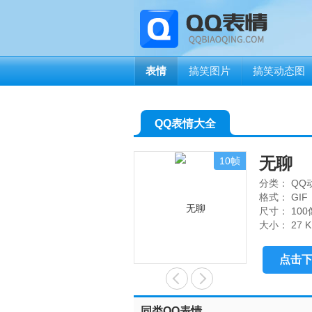
表情
搞笑图片
搞笑动态图
QQ表情大全
无聊
10帧
分类：
QQ
格式：
GIF
尺寸：
100
大小：
27 
点击
美味
送给你
同类QQ表情