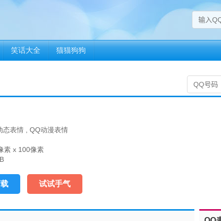
笑话大全
猫猫狗狗
动态表情
,
QQ动漫表情
像素 x 100像素
KB
下载
试试手气
QQ