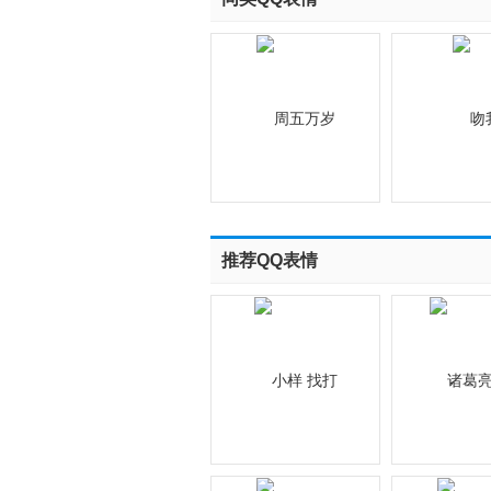
推荐QQ表情