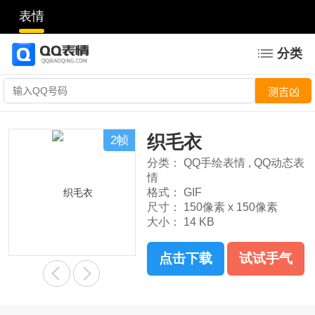
表情
分类
织毛衣
2帧
分类：
QQ手绘表情
,
QQ动态表
情
格式：
GIF
尺寸：
150像素 x 150像素
大小：
14 KB
点击下载
试试手气