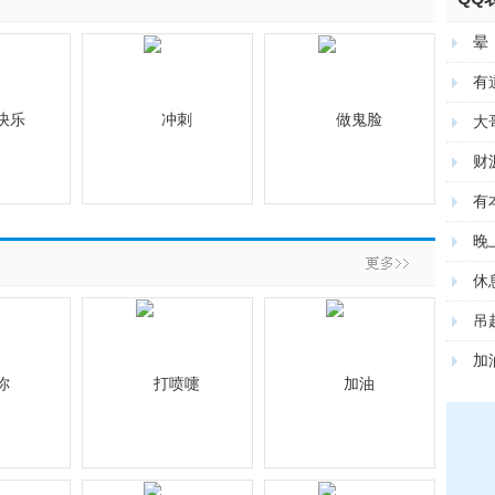
晕
有
大
财
有
晚
休
吊
加