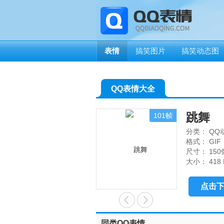
表情
搞笑图片
搞笑动态图
QQ表情大全
跳舞
101帧
分类：
QQ
格式：
GIF
尺寸：
150
大小：
418
点击
装神弄鬼
酷
同类QQ表情