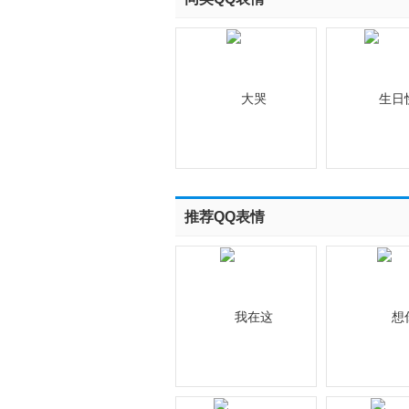
推荐QQ表情