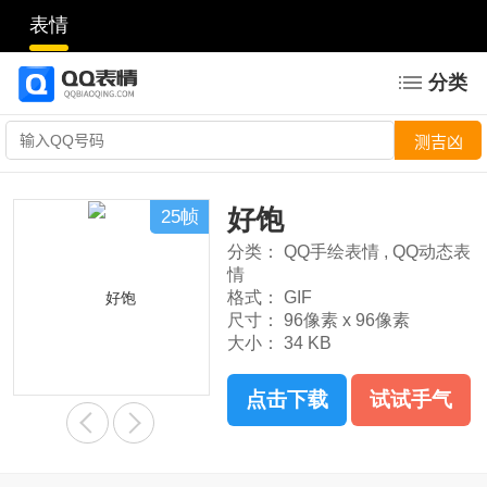
表情
分类
好饱
25帧
分类：
QQ手绘表情
,
QQ动态表
情
格式：
GIF
尺寸：
96像素 x 96像素
大小：
34 KB
点击下载
试试手气