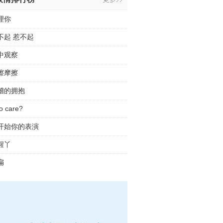
理你
不起 惹不起
中观察
擦摩擦
稽的拥抱
o care?
开始你的表演
醒丫
扁