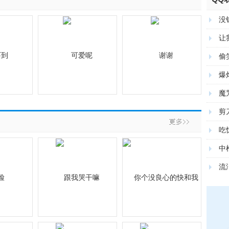
没
让
偷
爆
魔
剪
吃
中
流