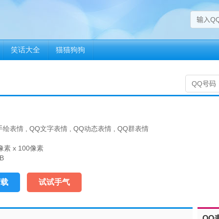
笑话大全
猫猫狗狗
手绘表情
,
QQ文字表情
,
QQ动态表情
,
QQ群表情
像素 x 100像素
KB
下载
试试手气
QQ