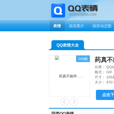
表情
搞笑图片
搞笑动态图
QQ表情大全
药真不
106帧
分类：
QQ
格式：
GIF
尺寸：
105
大小：
970
点击
你在玩什么啊
老爸快放我下来
同类QQ表情