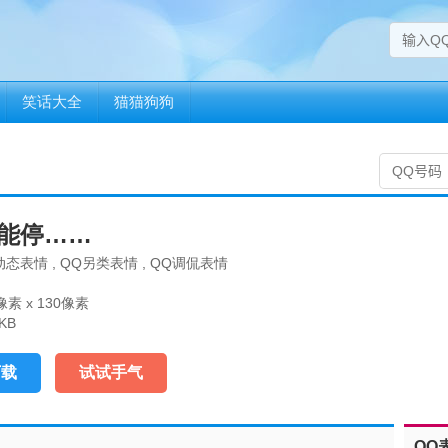
笑话大全
猫猫狗狗
能停……
动态表情
,
QQ另类表情
,
QQ调侃表情
像素 x 130像素
 KB
下载
试试手气
QQ