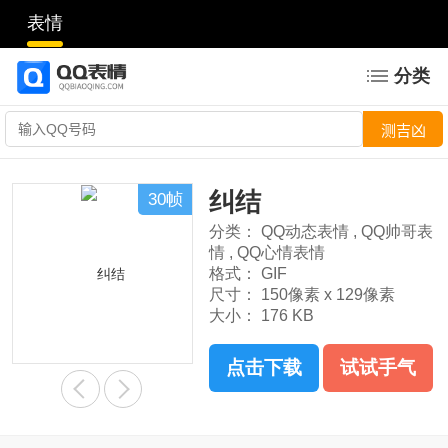
表情
分类
纠结
30帧
分类：
QQ动态表情
,
QQ帅哥表
情
,
QQ心情表情
格式：
GIF
尺寸：
150像素 x 129像素
大小：
176 KB
点击下载
试试手气